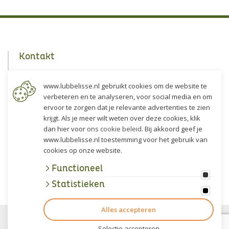
Kontakt
Lubbe Lisse
www.lubbelisse.nl gebruikt cookies om de website te
Akervoorderlaan 5
verbeteren en te analyseren, voor social media en om
2161 DP Lisse
ervoor te zorgen dat je relevante advertenties te zien
Die Niederlande
krijgt. Als je meer wilt weten over deze cookies, klik
dan hier voor
ons cookie beleid
. Bij akkoord geef je
Route
www.lubbelisse.nl toestemming voor het gebruik van
cookies op onze website.
+31 (0)252 - 22 47 77
Functioneel
info@lubbelisse.nl
Statistieken
Alles accepteren
© 2026 | Lubbe Lisse |
Allgemeine Geschäftsbedingungen
|
Datenschutzerklärung
| Alle Rechte vorbehalten | Entwicklung
Selectie accepteren