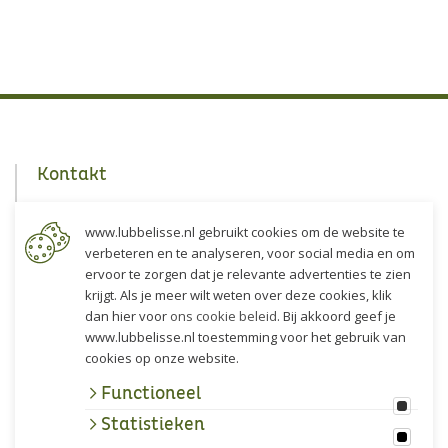
Kontakt
Lubbe Lisse
www.lubbelisse.nl gebruikt cookies om de website te
Akervoorderlaan 5
verbeteren en te analyseren, voor social media en om
2161 DP Lisse
ervoor te zorgen dat je relevante advertenties te zien
Die Niederlande
krijgt. Als je meer wilt weten over deze cookies, klik
dan hier voor
ons cookie beleid
. Bij akkoord geef je
Route
www.lubbelisse.nl toestemming voor het gebruik van
cookies op onze website.
+31 (0)252 - 22 47 77
Functioneel
info@lubbelisse.nl
Statistieken