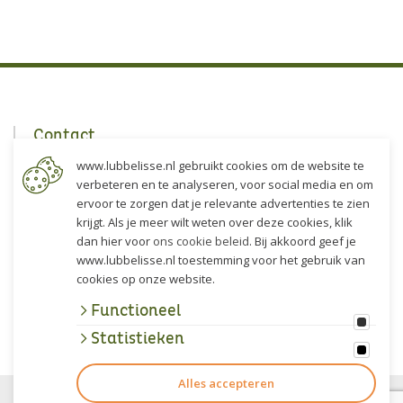
Contact
www.lubbelisse.nl gebruikt cookies om de website te
Lubbe Lisse
verbeteren en te analyseren, voor social media en om
Akervoorderlaan 5
ervoor te zorgen dat je relevante advertenties te zien
2161 DP Lisse
krijgt. Als je meer wilt weten over deze cookies, klik
dan hier voor
ons cookie beleid
. Bij akkoord geef je
Route
www.lubbelisse.nl toestemming voor het gebruik van
cookies op onze website.
+31 (0)252 - 22 47 77
Functioneel
info@lubbelisse.nl
Statistieken
Alles accepteren
© 2026 | Lubbe Lisse |
Algemene voorwaarden
|